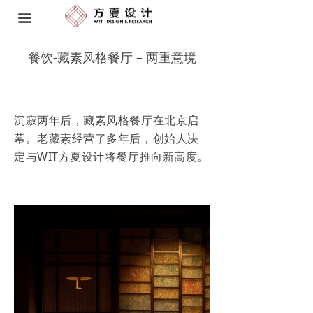
首页 HOME
끀
空间设计 SPATIAL DESIGN
餐饮-藏素风格餐厅 – 两重意境
软装研发与工程 FF&E
品牌策略 BRAND STRATEGY
沉寂两年后，藏素风格餐厅在北京启
幕。老藏素经营了多年后，创始人决
艺术顾问 ART CONSULTANT
定与WIT方夏设计将餐厅推向新高度。
我们 ABOUT US
奖项 AWARDS
动态 NEWS
联系方式 CONTACT