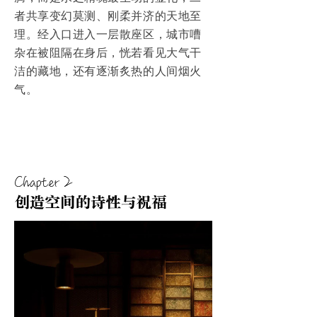
者共享变幻莫测、刚柔并济的天地至
理。经入口进入一层散座区，城市嘈
杂在被阻隔在身后，恍若看见大气干
洁的藏地，还有逐渐炙热的人间烟火
气。