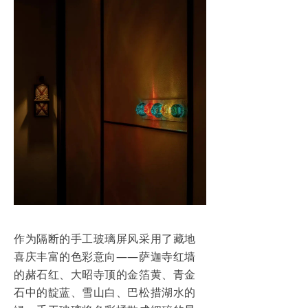
作为隔断的手工玻璃屏风采用了藏地
喜庆丰富的色彩意向——萨迦寺红墙
的赭石红、大昭寺顶的金箔黄、青金
石中的靛蓝、雪山白、巴松措湖水的