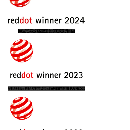
正泽学校荣获2024德国红点大奖 冠军
泰康口腔首店研发荣获德国红点产品设计大奖 冠军