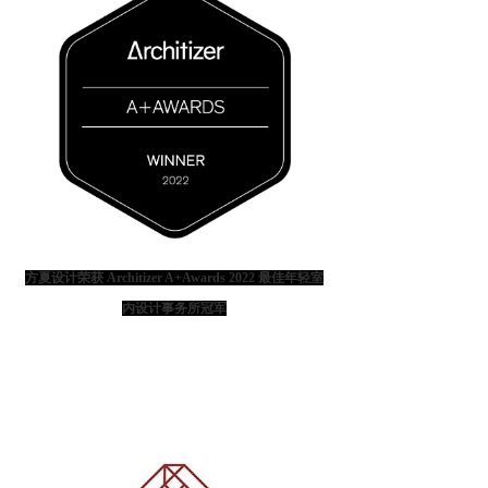
方夏设计荣获 Architizer A+Awards 2022 最佳年轻室
内设计事务所冠军